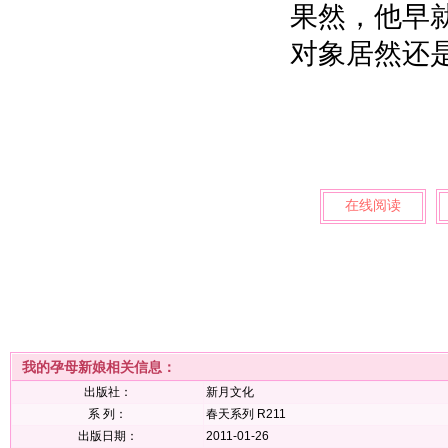
果然，他早
对象居然还是“
在线阅读
我的孕母新娘相关信息：
出版社：
新月文化
系 列：
春天系列 R211
出版日期：
2011-01-26