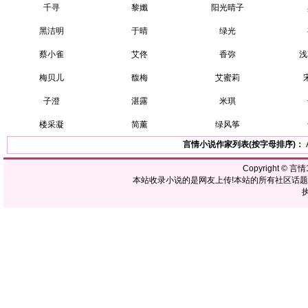
千寻
黎孅
阳光晴子
黑洁明
于晴
绿光
蔡小雀
艾佟
香弥
浅
梅贝儿
馥梅
艾蜜莉
子澄
湛露
米琪
楼采凝
简薰
绿风筝
言情小说作家列表(按字母排序)：
Copyright ©
言情1
本站收录小说的是网友上传!本站的所有社区话
执