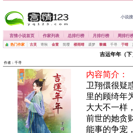
小说
言情小说首页
作家列表
总排行榜
月排行榜
周排行
热门作家
古灵
寄秋
金萱
简璎
楼雨晴
裘梦
黎孅
千寻
于晴
吉运年年（下
作者：
千寻
内容简介：
卫翔儇很疑
里的顾绮年
大大不一样
前世的她贪
能事的争宠