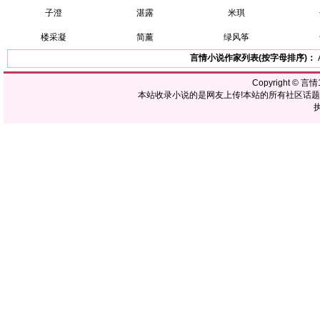
子澄
湛露
米琪
楼采凝
简薰
绿风筝
言情小说作家列表(按字母排序)：
Copyright ©
言情1
本站收录小说的是网友上传!本站的所有社区话
执