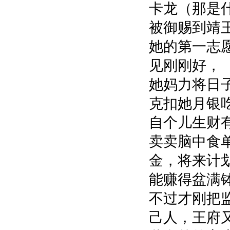
卡龙（那是
被御赐到靖
她的第一志
见刚刚好，
她妈力将日
克扣她月银
自个儿生财
卖卖脑中食
金，将来计
能赚得盆满
不过才刚把
己人，王府