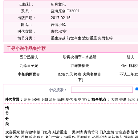
出版社：
新月文化
系 列：
蓝海原创 E33001
出版日期：
2017-02-15
网 站：
言情小说
时代背景：
古代,架空
情节分类：
重生穿越
前世今生
波折重重
失而复得
千寻小说作品集推荐
五分熟情夫
盼再次相守～水晶婚
逃夫
九命皇子妃
弃养蜜糖夫
偷生桃花
宰相的两世妻
妃临九天 终卷·夫荣妻更贵
不认三年发
（下）
小说搜索：
时代背景：
唐朝
宋朝
明朝
清朝
民国
现代
架空
古代
故事地点：
大陆
香港
台湾
情
节
分
类
欢喜冤家
情有独钟
候门似海
别后重逢
一见钟情
青梅竹马
日久生情
古色古香
近
甘来
误打误撞
暗恋成真
豪门世家
江湖恩怨
弄假成真
公司恋情
清新隽永
阴差阳