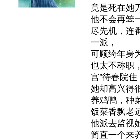
竟是死在她
他不会再笨
尽先机，连
一派，
可顾绮年身
也太不称职
宫”待春院住
她却高兴得
养鸡鸭，种
饭菜香飘老
他派去监视
简直一个来