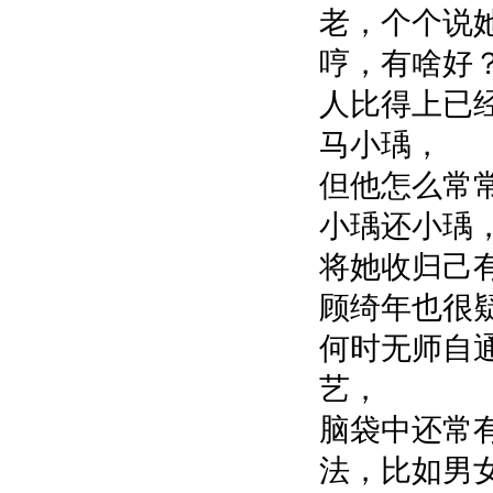
老，个个说
哼，有啥好
人比得上已
马小瑀，
但他怎么常
小瑀还小瑀
将她收归己
顾绮年也很
何时无师自
艺，
脑袋中还常
法，比如男