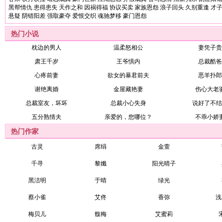
黑帮情仇
患得患失
天作之和
因祸得福
协议买卖
家族恩怨
浪子回头
久别重逢
才
悬疑
阴错阳差
强取豪夺
爱恨交织
魂驰梦移
豪门恩怨
热门小说
枕边的男人
温柔怒相公
妻凭子贵
肃王千岁
王爷惧内
总裁酷爸
心疼前妻
欲女的暴君前夫
恶羊扑郎
谢绝离婚
金屋藏艳妻
伤心大老
总裁室友，坏坏
总裁小心失身
说好了不结
五分熟情夫
亲爱的，您哪位？
不乖小娇
热门作家
古灵
席绢
金萱
千寻
黎孅
阳光晴子
黑洁明
于晴
绿光
蔡小雀
艾佟
香弥
浅
梅贝儿
馥梅
艾蜜莉